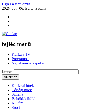
Ugrás a tartalomra
2026. aug. 06.
Berta, Bettina
fejléc menü
Kanizsa TV
Programok
Nagykanizsa képeken
keresés
Kanizsai hírek
Térségi hírek
Sziréna
Belföld-külföld
Kultúra
Sport