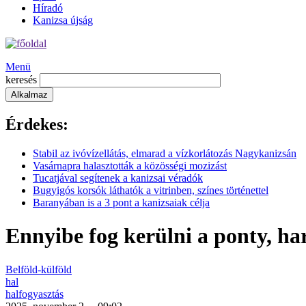
Híradó
Kanizsa újság
Menü
keresés
Érdekes:
Stabil az ivóvízellátás, elmarad a vízkorlátozás Nagykanizsán
Vasárnapra halasztották a közösségi mozizást
Tucatjával segítenek a kanizsai véradók
Bugyigós korsók láthatók a vitrinben, színes történettel
Baranyában is a 3 pont a kanizsaiak célja
Ennyibe fog kerülni a ponty, ha
Belföld-külföld
hal
halfogyasztás