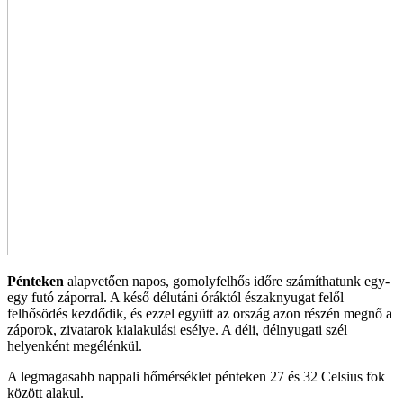
Pénteken
alapvetően napos, gomolyfelhős időre számíthatunk egy-
egy futó záporral. A késő délutáni óráktól északnyugat felől
felhősödés kezdődik, és ezzel együtt az ország azon részén megnő a
záporok, zivatarok kialakulási esélye. A déli, délnyugati szél
helyenként megélénkül.
A legmagasabb nappali hőmérséklet pénteken 27 és 32 Celsius fok
között alakul.