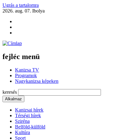
Ugrás a tartalomra
2026. aug. 07.
Ibolya
fejléc menü
Kanizsa TV
Programok
Nagykanizsa képeken
keresés
Kanizsai hírek
Térségi hírek
Sziréna
Belföld-külföld
Kultúra
Sport