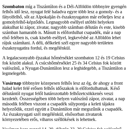
Szombaton
míg a Tiszántúlon és a Dél-Alföldön többnyire gyengén
felhős idő lesz, nyugat felé haladva egyre több lesz a gomoly- és a
fátyolfelhő, sőt az Alpokalján és északnyugaton már erőteljes lesz a
gomolyfelhő-képződés. Legnagyobb eséllyel utóbbi helyeken
alakulhat ki zápor, zivatar, nagyobb számban délután és este, kisebb
számban hamarabb is. Másutt is előfordulhat csapadék, már a nap
első felében is, csak kisebb eséllyel, legkevésbé az Alföldön lehet
rájuk számítani. A déli, délkeleti szél egyre nagyobb területen
északnyugatira fordul, és megélénkül.
A legalacsonyabb éjszakai hőmérséklet szombaton 12 és 19 Celsius
fok között alakul. A csúcshőmérséklet 25 és 34 Celsius fok között
valószínű, a Nyugat-Dunántúlon lesz a leghidegebb, a Tiszántúlon a
legmelegebb.
Vasárnap
többnyire közepesen felhős lesz az ég, de ahogy a front
halad kelet felé erősen felhős időszakok is előfordulhatnak. Késő
délutántól nyugat felől határozottabb felhőzetcsökkenés veszi
kezdetét. Összességében több helyen valószínű zápor, zivatar, a nap
második felében viszont a csapadék súlypontja a keleti tájakra
helyeződik, ezzel együtt a Dunántúlon már megszűnik a csapadék.
Az északnyugati szél megélénkül, elsősorban zivatarok
környezetében erős, viharos széllökések is lehetnek.