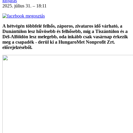
időjárás
2025. július 31. – 18:11
A hétvégén többfelé felhős, záporos, zivataros idő várható, a
Dunántúlon lesz hűvösebb és felhősebb, míg a Tiszántúlon és a
Dél-Alföldön lesz melegebb, oda inkább csak vasárnap érkezik
meg a csapadék - derül ki a HungaroMet Nonprofit Zrt.
előrejelzéséből.