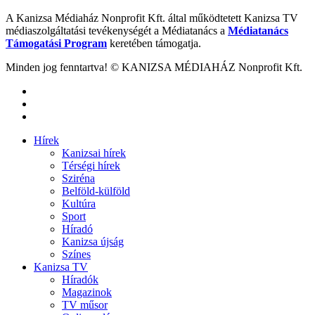
A Kanizsa Médiaház Nonprofit Kft. által működtetett Kanizsa TV
médiaszolgáltatási tevékenységét a Médiatanács a
Médiatanács
Támogatási Program
keretében támogatja.
Minden jog fenntartva! © KANIZSA MÉDIAHÁZ Nonprofit Kft.
Hírek
Kanizsai hírek
Térségi hírek
Sziréna
Belföld-külföld
Kultúra
Sport
Híradó
Kanizsa újság
Színes
Kanizsa TV
Híradók
Magazinok
TV műsor