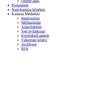
Online adás
Programok
Nagykanizsa képeken
Kanizsa Médiaház
Impresszum
Médiaajánlat
Adatvédelem
Jogi nyilatkozat
Közérdekű adatok
Választási kódex
Archívum
RSS