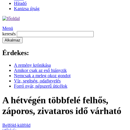
Híradó
Kanizsa újság
Menü
keresés
Érdekes:
A remény krónikása
Amikor csak az eső hiányzik
Nemcsak a meleg okoz gondot
Víz, segítség, odafigyelés
Forró nyár, népszerű úticélok
A hétvégén többfelé felhős,
záporos, zivataros idő várható
Belföld-külföld