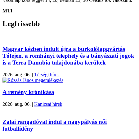
Vasárnap kora reggel 14, 20, délután 23, 30 Celsius fok valószínű.
MTI
Legfrissebb
Magyar kézben indult újra a burkolólapgyártás
Tófejen, a romhányi telephely és a bányászati jogok
is a Terra Danubia tulajdonába kerültek
2026. aug. 06.
|
Térségi hírek
A remény krónikása
2026. aug. 06.
|
Kanizsai hírek
Zalai rangadóval indul a nagypályás női
futballidény