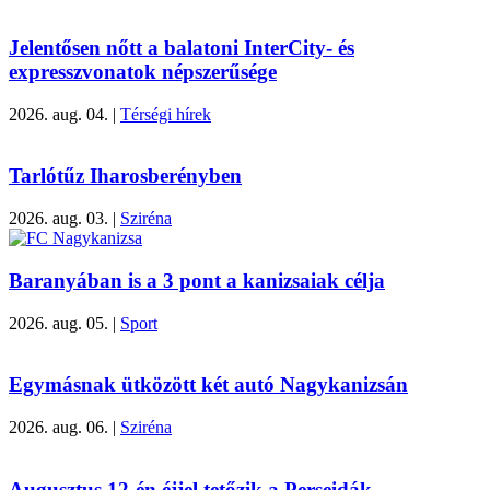
Jelentősen nőtt a balatoni InterCity- és
expresszvonatok népszerűsége
2026. aug. 04.
|
Térségi hírek
Tarlótűz Iharosberényben
2026. aug. 03.
|
Sziréna
Baranyában is a 3 pont a kanizsaiak célja
2026. aug. 05.
|
Sport
Egymásnak ütközött két autó Nagykanizsán
2026. aug. 06.
|
Sziréna
Augusztus 12-én éjjel tetőzik a Perseidák